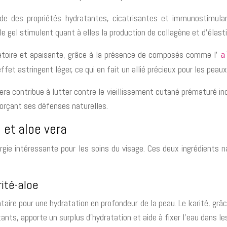
sède des propriétés hydratantes, cicatrisantes et immunostimula
e gel stimulent quant à elles la production de collagène et d’élast
matoire et apaisante, grâce à la présence de composés comme l’
a
effet astringent léger, ce qui en fait un allié précieux pour les pea
era contribue à lutter contre le vieillissement cutané prématuré ind
nforçant ses défenses naturelles.
 et aloe vera
nergie intéressante pour les soins du visage. Ces deux ingrédients
rité-aloe
aire pour une hydratation en profondeur de la peau. Le karité, grâce
atants, apporte un surplus d’hydratation et aide à fixer l’eau dans l