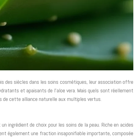
uis des siècles dans les soins cosmétiques, leur association offre
ydratants et apaisants de l’aloe vera. Mais quels sont réellement
 de cette alliance naturelle aux multiples vertus.
t un ingrédient de choix pour les soins de la peau. Riche en acides
ontient également une fraction insaponifiable importante, composée