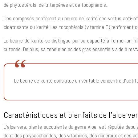
de phytostérols, de triterpènes et de tocophérols.
Ces composés confèrent au beurre de karité des vertus anti-in
cicatrisante du karité. Les tocophérols (vitamine E) renforcent 
Le beurre de karité se distingue par sa capacité à former un fi
cutanée. De plus, sa teneur en acides gras essentiels aide à restau
Le beurre de karité constitue un véritable concentré d’actifs 
Caractéristiques et bienfaits de l’aloe ve
L’aloe vera, plante succulente du genre Aloe, est réputée depu
dont des polysaccharides, des vitamines, des minéraux et des aci