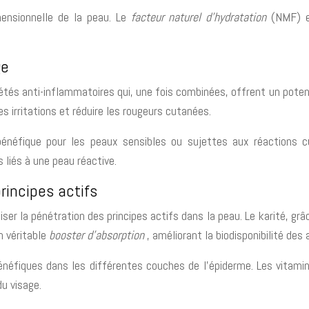
mensionnelle de la peau. Le
facteur naturel d’hydratation
(NMF) e
ge
iétés anti-inflammatoires qui, une fois combinées, offrent un poten
s irritations et réduire les rougeurs cutanées.
bénéfique pour les peaux sensibles ou sujettes aux réactions cu
liés à une peau réactive.
rincipes actifs
iser la pénétration des principes actifs dans la peau. Le karité, gr
n véritable
booster d’absorption
, améliorant la biodisponibilité des 
néfiques dans les différentes couches de l’épiderme. Les vitamin
u visage.