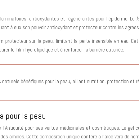
flammatoires, antioxydantes et régénérantes pour l’épiderme. Le
k
quant à eux son pouvoir antioxydant et protecteur contre les agress
lm protecteur sur la peau, limitant la perte insensible en eau. Ce
rer le film hydrolipidique et à renforcer la barrière cutanée.
naturels bénéfiques pour la peau, alliant nutrition, protection et ré
ra pour la peau
is l’Antiquité pour ses vertus médicinales et cosmétiques. Le gel
des aminés. Cette composition unique confère à l’aloe vera de nom