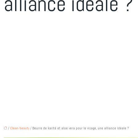
alliance idéale ?
/
Clean beauty
/ Beurre de karité et aloe vera pour le visage, une alliance idéale ?