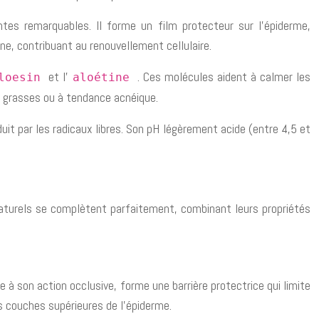
ntes remarquables. Il forme un film protecteur sur l’épiderme,
ine, contribuant au renouvellement cellulaire.
et l’
. Ces molécules aident à calmer les
loesin
aloétine
ux grasses ou à tendance acnéique.
uit par les radicaux libres. Son pH légèrement acide (entre 4,5 et
 naturels se complètent parfaitement, combinant leurs propriétés
 à son action occlusive, forme une barrière protectrice qui limite
es couches supérieures de l’épiderme.