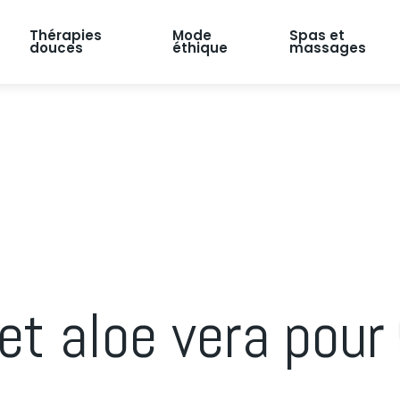
Thérapies
Mode
Spas et
douces
éthique
massages
et aloe vera pour